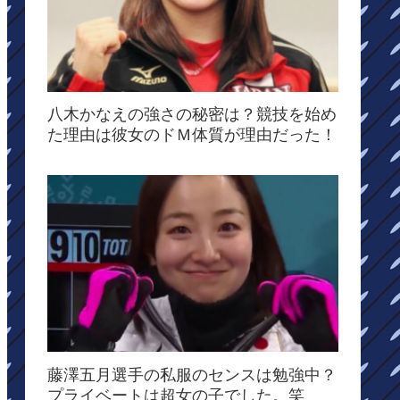
八木かなえの強さの秘密は？競技を始め
た理由は彼女のドＭ体質が理由だった！
藤澤五月選手の私服のセンスは勉強中？
プライベートは超女の子でした。笑