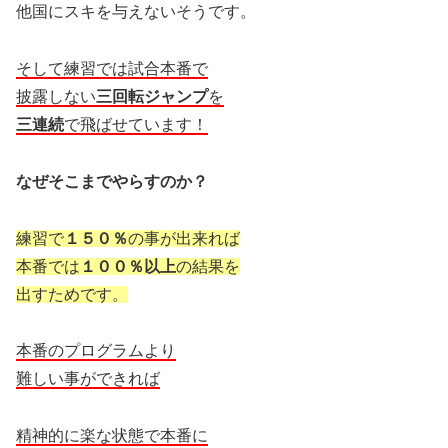
他国にスキを与えないそうです。
そして練習では試合本番で
披露しない
三回転ジャンプ
を
三連続
で飛ばせています！
なぜそこまでやらすのか？
練習で
１５０％
の事が出来れば
本番では
１００％以上
の結果を
出すためです。
本番のプログラムより
難しい事ができれば
精神的に楽な状態で本番に