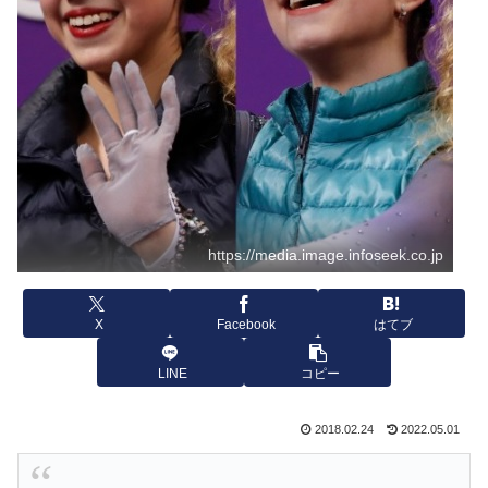
https://media.image.infoseek.co.jp
X
Facebook
はてブ
LINE
コピー
2018.02.24
2022.05.01