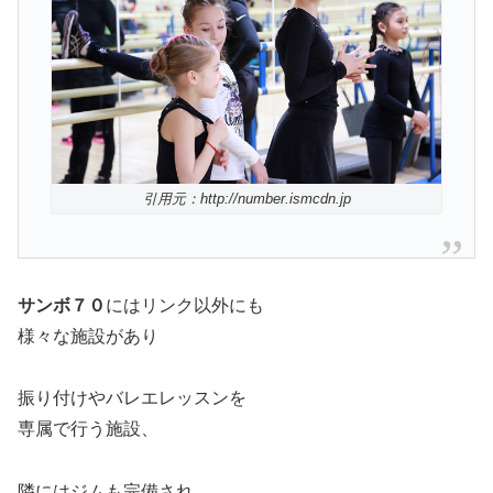
引用元：http://number.ismcdn.jp
サンボ７０
にはリンク以外にも
様々な施設があり
振り付けやバレエレッスンを
専属で行う施設、
隣にはジムも完備され、