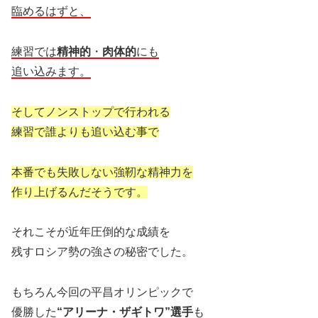
臨めるはずと、
練習では
精神的
・
肉体的
にも
追い込みます。
そしてノンストップで行われる
練習で誰よりも追い込む事で
本番でも失敗しない強靭な精神力を
作り上げるんだそうです。
それこそが近年圧倒的な成績を
残すロシア勢の強さの秘密でした。
もちろん今回の平昌オリンピックで
優勝した
“アリーナ・ザギトワ”選手
も