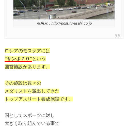
引用元：http://post.tv-asahi.co.jp
ロシアのモスクアには
“サンボ７０”
という
国営施設があります。
その施設は数々の
メダリストを輩出してきた
トップアスリート養成施設です。
国としてスポーツに対し
大きく取り組んでいる事で